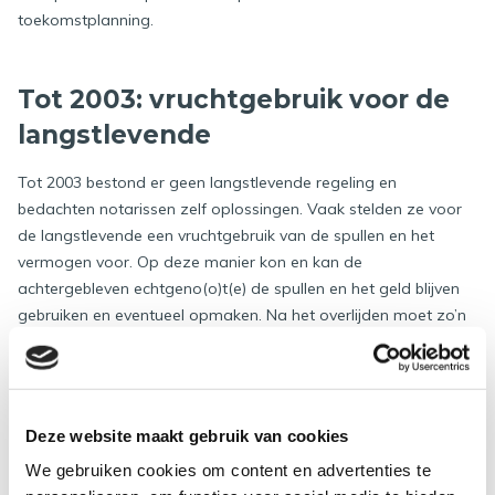
toekomstplanning.
Tot 2003: vruchtgebruik voor de
langstlevende
Tot 2003 bestond er geen langstlevende regeling en
bedachten notarissen zelf oplossingen. Vaak stelden ze voor
de langstlevende een vruchtgebruik van de spullen en het
vermogen voor. Op deze manier kon en kan de
achtergebleven echtgeno(o)t(e) de spullen en het geld blijven
gebruiken en eventueel opmaken. Na het overlijden moet zo’n
regeling in het testament nog wel juridisch worden uitgevoerd.
Om het vruchtgebruik juridisch uit te voeren, moet de notaris
dan een extra akte opstellen na het overlijden van de eerste
echtgeno(o)t(e). Dit brengt extra kosten met zich
Deze website maakt gebruik van cookies
mee. Bovendien heb je bij deze regeling altijd de medewerking
We gebruiken cookies om content en advertenties te
van de kinderen nodig. Ze moeten bijvoorbeeld een