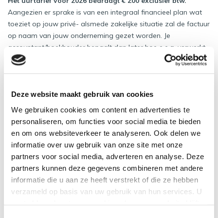
Het uurtarief voor 2026 bedraagt € 200 exclusief btw.
Aangezien er sprake is van een integraal financieel plan wat
toeziet op jouw privé- alsmede zakelijke situatie zal de factuur
op naam van jouw onderneming gezet worden. Je
accountant/boekhouder bepaalt dan later hoe e.e.a. verwerkt
zal worden in jouw administratie.
Indicatief moet je denken aan een bedrag van ca. € 3.000 (ex
btw) voor een ib ondernemer (en mede afhankelijke van de
Deze website maakt gebruik van cookies
complexiteit) een bedrag van indicatief € 4.000 (ex btw) voor
We gebruiken cookies om content en advertenties te
een DGA. Inbegrepen zit het intake gesprek (of meerderen),
personaliseren, om functies voor social media te bieden
voorbereiding van alle financiële stukken, een tussentijdse
en om ons websiteverkeer te analyseren. Ook delen we
bespreking en een uitgebreide rapportage met aanbevelingen
informatie over uw gebruik van onze site met onze
en actiepunten. Gemiddelde duur om alles financieel, fiscaal en
partners voor social media, adverteren en analyse. Deze
juridisch in te richten is tussen de 3 en 6 maanden.
partners kunnen deze gegevens combineren met andere
informatie die u aan ze heeft verstrekt of die ze hebben
Daarna is het jaarlijks een kwestie van bijhouden en bijsturen
verzameld op basis van uw gebruik van hun services. U
middels de update. Jaarlijks nemen wij hiervoor contact met je
gaat akkoord met onze cookies als u onze website blijft
op. Hiervoor geldt een verkorte rapportage met alle financiële
gebruiken.
Toestemmingsselectie