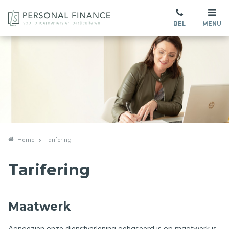
BEL
MENU
Home
Tarifering
Tarifering
Maatwerk
Aangezien onze dienstverlening gebaseerd is op maatwerk is