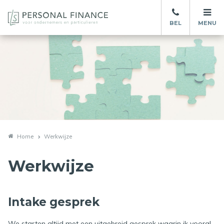
BEL
MENU
Home
Werkwijze
Werkwijze
Intake gesprek
We starten altijd met een uitgebreid gesprek waarin ik vooral