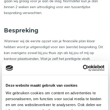
gaan wij graag voor je aan de slag. Normaliter kun je dan
binnen 2 weken een uitnodiging voor een tussentijdse
bespreking verwachten.
Bespreking
Wanneer wij de eerste opzet van je financiële plan klaar
hebben word je uitgenodigd voor een (eerste) bespreking. Dit
kan overigens zowel bij jou thuis zijn als bij jou of mij op
kantoor plaatsvinden. Wat je zelf het prettigste vindt.
Samen gaan we
interactief
aan de slag en laten wij je
onze bevindingen zien. Eventuele wijzigingen en/of
aanpassingen kunnen wij dan ook meteen verwerken. Tevens
Deze website maakt gebruik van cookies
geeft dit inzicht en kennis over je financiële situatie.
We gebruiken cookies om content en advertenties te
Wanneer je aangeeft dat de uitkomst van het plan is waar jij
personaliseren, om functies voor social media te bieden
je prettig bij voelt dan pas gaan wij je financiële plan definitief
en om ons websiteverkeer te analyseren. Ook delen we