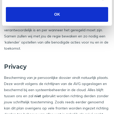
wordt opgeslagen in de cloud bij systeembeheerder Scala
Solutions.
OK
Hieruit volgt voor jou dus een
concreet actieplan
waarbij
meteen duidelijk is wat er nog moet gebeuren, wie hiervoor
verantwoordelijk is en per wanneer het geregeld moet zijn.
Samen zullen wij met jou de regie bewaken en zo nodig een
‘kalender’ opstellen van alle benodigde acties voor nu en in de
toekomst.
Privacy
Bescherming van je persoonlijke dossier vindt natuurlijk plaats.
Deze wordt volgens de richtlijnen van de AVG opgeslagen en
beschermd bij een systeembeheerder in de cloud. Alles blijft
tussen ons en zal
niet
gebruikt worden richting derden zonder
jouw schriftelijk toestemming. Zoals reeds eerder genoemd
kan dit plan overigens op vele fronten worden ingezet richting